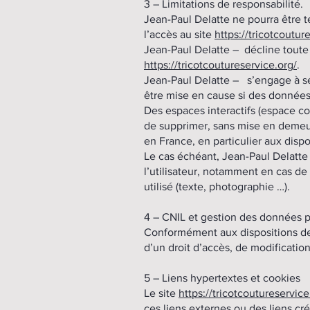
3 – Limitations de responsabilité.
Jean-Paul Delatte ne pourra être t
l’accès au site
https://tricotcoutur
Jean-Paul Delatte – décline toute r
https://tricotcoutureservice.org/
.
Jean-Paul Delatte – s’engage à sé
être mise en cause si des données 
Des espaces interactifs (espace con
de supprimer, sans mise en demeur
en France, en particulier aux dispo
Le cas échéant, Jean-Paul Delatte 
l’utilisateur, notamment en cas de
utilisé (texte, photographie …).
4 – CNIL et gestion des données p
Conformément aux dispositions 
d’un droit d’accès, de modificatio
5 – Liens hypertextes et cookies
Le site
https://tricotcoutureservice
ces liens externes ou des liens cré