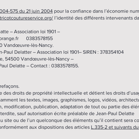
° 2004-575 du 21 juin 2004
pour la confiance dans l’économie numér
/tricotcoutureservice.org/
l’identité des différents intervenants da
atte – Association loi 1901 –
orange.fr
0383578155
500 Vandœuvre-lès-Nancy.
ean-Paul Delatter – Association loi 1901– SIREN : 378354104
ère, 54500 Vandœuvre-lès-Nancy –
-Paul Delatte – Contact : 0383578155.
trefaçons.
e des droits de propriété intellectuelle et détient les droits d’us
otamment les textes, images, graphismes, logos, vidéos, architect
, modification, publication, adaptation de tout ou partie des élém
terdite, sauf autorisation écrite préalable de Jean-Paul Delatte
du site ou de l’un quelconque des éléments qu’il contient sera 
onformément aux dispositions des articles
L.335-2 et suivants du