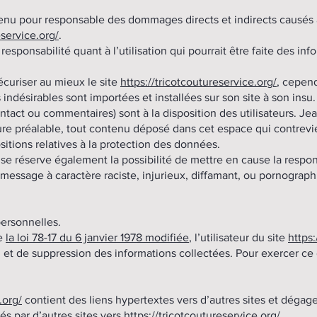
enu pour responsable des dommages directs et indirects causés au 
eservice.org/
.
esponsabilité quant à l’utilisation qui pourrait être faite des in
curiser au mieux le site
https://tricotcoutureservice.org/
, cepend
indésirables sont importées et installées sur son site à son insu.
tact ou commentaires) sont à la disposition des utilisateurs. Jea
e préalable, tout contenu déposé dans cet espace qui contreviend
sitions relatives à la protection des données.
se réserve également la possibilité de mettre en cause la respons
 message à caractère raciste, injurieux, diffamant, ou pornograph
ersonnelles.
de
la loi 78-17 du 6 janvier 1978 modifiée
, l’utilisateur du site
https:
n et de suppression des informations collectées. Pour exercer c
.org/
contient des liens hypertextes vers d’autres sites et dégag
és par d’autres sites vers
https://tricotcoutureservice.org/
.